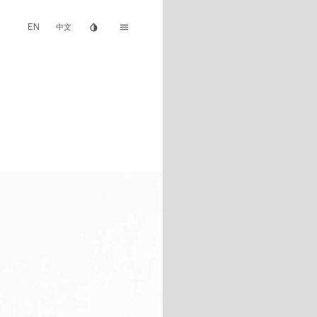
EN
invert_colors
menu
中文