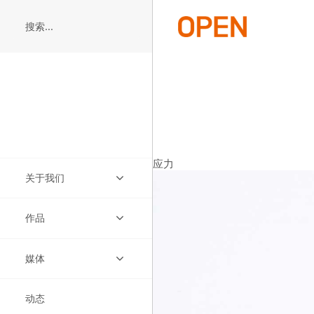
Skip
to
main
content
应力
关于我们
作品
实践
媒体
团队
项目
动态
宣言
构想
视频
缩略图