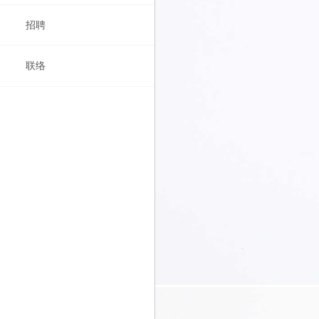
招聘
获奖
图书
列表
联络
报道