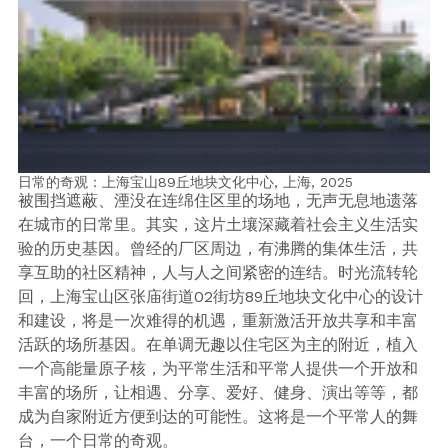
日常的奇观：上海宝山89丘地块文化中心, 上海,
2025
被围挡遮蔽、湮没在连绵住区里的场地，无声无息地遗落
在城市的日常里。其实，这片土壤深藏着社会主义生活实
验的历史基因。曾经的厂区周边，有沸腾的集体生活，共
享互助的社区精神，人与人之间紧密的连结。时光流转轮
回，上海宝山区张庙街道02街坊89丘地块文化中心的设计
和建设，将是一次难得的机遇，重新激活开放共享和丰富
活跃的场所基因。在单调无趣以住宅区为主的附近，植入
一个高能量原子核，为平常生活和平常人提供一个开放和
丰富的场所，让相遇、分享、爱好、健身、演出等等，都
成为自家附近方便到达的可能性。这将是一个平常人的舞
台，一个日常的奇观。