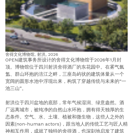
舍得文化博物馆, 射洪,
2026
OPEN建筑事务所设计的舍得文化博物馆于2026年1月封
顶。博物馆位于四川射洪舍得酒厂的东花园中。在雾气氤
氲、群山环抱的涪江之畔，三座岛屿状的建筑体量从一个
宽阔的圆形水池中浮现出来，构筑了穿越传统与未来的“一
池三山”。
射洪位于四川盆地的底部，常年气候湿润、绿意盎然。酒
厂远离城市，被纯净的自然山水环抱，拥有得天独厚的生
态条件。空气、水、土壤、植被和微生物，这些人之外的
因素(non-human actors)，跟当地人的传统工艺与匠人精
神相互作用，成就了独特的舍得酒，也深刻地启发了建筑