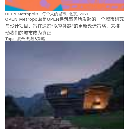
OPEN Metropolis | 每个人的城市, 北京,
2021
OPEN Metropolis
是
OPEN
建筑事务所发起的一个城市研究
与设计项目，旨在通过
“
以空补缺
”
的更新改造策略，来推
动我们的城市成为真正
Tags:
混合
规划&策略