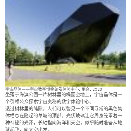
宇宙晶体——宇宙数字博物馆及体验中心, 烟台,
2023
坐落于海滨公园一片树林里的椭圆空地上，宇宙晶体是一
个引领公众探索宇宙奥秘的数字体验中心。
透过树林里的缝隙，人们可以瞥见一个不同寻常的黑色物
体栖息在隆起的草坡的顶部。光伏玻璃让它周身笼罩着一
种神秘的光泽，长轴指向海洋和天空，似乎随时准备从地
球起飞，向太空出发。