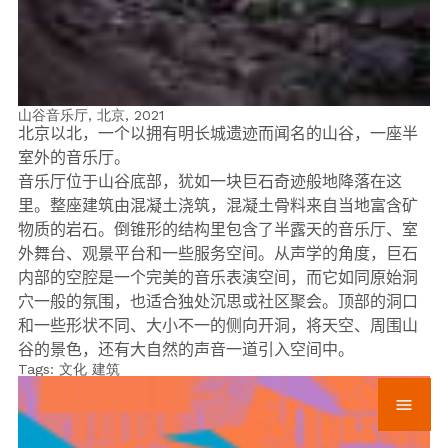
山谷音乐厅, 北京,
2021
北京以北，一个以拥有明长城遗迹而闻名的山谷，一座半
室外的音乐厅。
音乐厅位于山谷底部，犹如一块巨石奇迹般地降落在这
里。整座建筑由混凝土浇筑，混凝土骨料来自当地富含矿
物质的岩石。倒锥形的结构里包含了半露天的音乐厅、室
外舞台、观景平台和一些服务空间。从声学的角度，巨石
内部的空腔是一个完美的音乐表演空间，而它如同原始洞
穴一般的氛围，也适合独处沉思或社区聚会。顶部的洞口
和一些形状不同、大小不一的侧向开洞，将天空、周围山
谷的景色，还有大自然的声音一道引入空间中。
Tags:
文化
建筑
menu