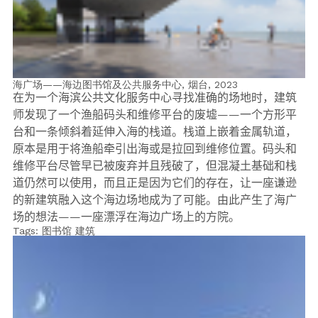
海广场——海边图书馆及公共服务中心, 烟台,
2023
在为一个海滨公共文化服务中心寻找准确的场地时，建筑
师发现了一个渔船码头和维修平台的废墟
——
一个方形平
台和一条倾斜着延伸入海的栈道。栈道上嵌着金属轨道，
原本是用于将渔船牵引出海或是拉回到维修位置。码头和
维修平台尽管早已被废弃并且残破了，但混凝土基础和栈
道仍然可以使用，而且正是因为它们的存在，让一座谦逊
的新建筑融入这个海边场地成为了可能。由此产生了海广
场的想法
——
一座漂浮在海边广场上的方院。
Tags:
图书馆
建筑