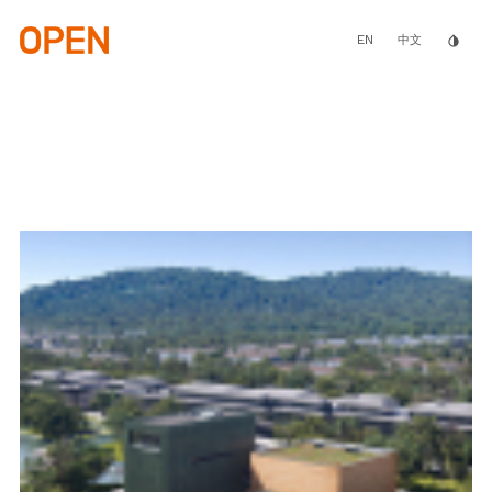
Skip
to
main
EN
invert_colors
中文
content