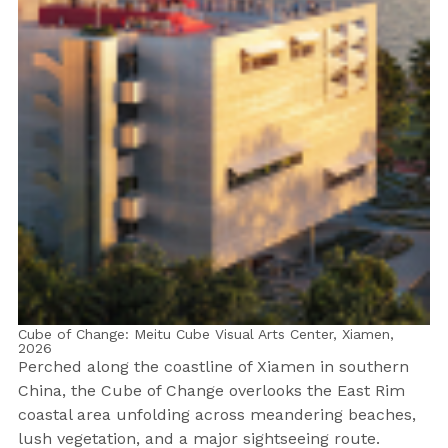
Cube of Change: Meitu Cube Visual Arts Center, Xiamen,
2026
Perched along the coastline of Xiamen in southern
China, the Cube of Change overlooks the East Rim
coastal area unfolding across meandering beaches,
lush vegetation, and a major sightseeing route.