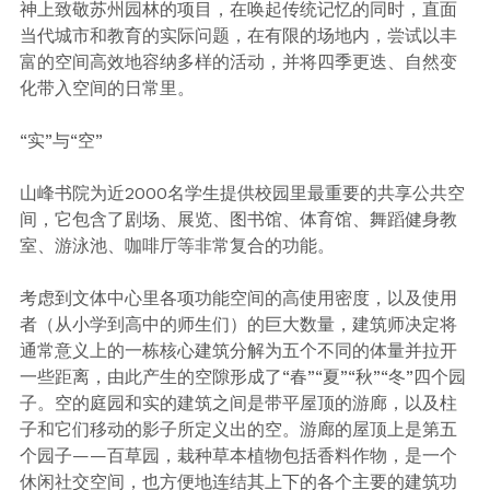
神上致敬苏州园林的项目，在唤起传统记忆的同时，直面
当代城市和教育的实际问题，在有限的场地内，尝试以丰
富的空间高效地容纳多样的活动，并将四季更迭、自然变
化带入空间的日常里。
“实”与“空”
山峰书院为近2000名学生提供校园里最重要的共享公共空
间，它包含了剧场、展览、图书馆、体育馆、舞蹈健身教
室、游泳池、咖啡厅等非常复合的功能。
考虑到文体中心里各项功能空间的高使用密度，以及使用
者（从小学到高中的师生们）的巨大数量，建筑师决定将
通常意义上的一栋核心建筑分解为五个不同的体量并拉开
一些距离，由此产生的空隙形成了“春”“夏”“秋”“冬”四个园
子。空的庭园和实的建筑之间是带平屋顶的游廊，以及柱
子和它们移动的影子所定义出的空。游廊的屋顶上是第五
个园子——百草园，栽种草本植物包括香料作物，是一个
休闲社交空间，也方便地连结其上下的各个主要的建筑功