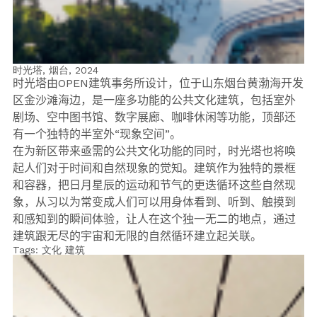
时光塔, 烟台,
2024
时光塔由OPEN建筑事务所设计，位于山东烟台黄渤海开发
区金沙滩海边，是一座多功能的公共文化建筑，包括室外
剧场、空中图书馆、数字展廊、咖啡休闲等功能，顶部还
有一个独特的半室外“现象空间”。
在为新区带来亟需的公共文化功能的同时，时光塔也将唤
起人们对于时间和自然现象的觉知。建筑作为独特的景框
和容器，把日月星辰的运动和节气的更迭循环这些自然现
象，从习以为常变成人们可以用身体看到、听到、触摸到
和感知到的瞬间体验，让人在这个独一无二的地点，通过
建筑跟无尽的宇宙和无限的自然循环建立起关联。
Tags:
文化
建筑