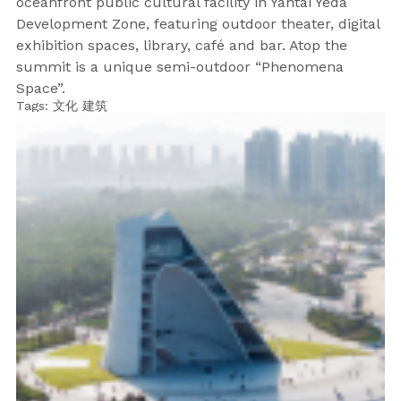
oceanfront public cultural facility in Yantai Yeda
Development Zone, featuring outdoor theater, digital
exhibition spaces, library, café and bar. Atop the
summit is a unique semi-outdoor “Phenomena
Space”.
Tags:
文化
建筑